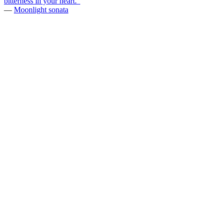
bitterness in your heart."
—
Moonlight sonata