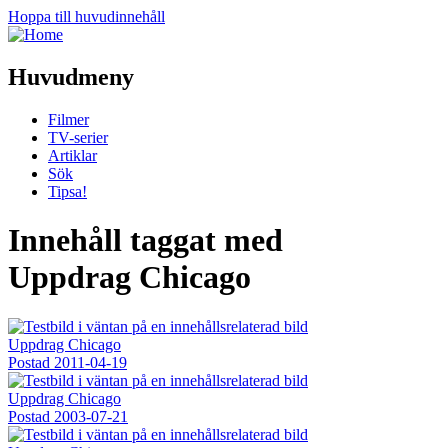
Hoppa till huvudinnehåll
Huvudmeny
Filmer
TV-serier
Artiklar
Sök
Tipsa!
Innehåll taggat med
Uppdrag Chicago
Uppdrag Chicago
Postad
2011-04-19
Uppdrag Chicago
Postad
2003-07-21