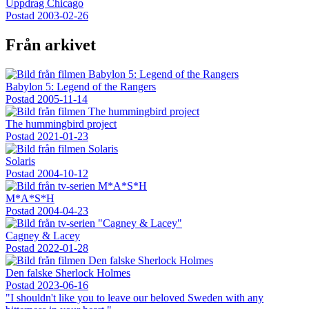
Uppdrag Chicago
Postad
2003-02-26
Från arkivet
Babylon 5: Legend of the Rangers
Postad
2005-11-14
The hummingbird project
Postad
2021-01-23
Solaris
Postad
2004-10-12
M*A*S*H
Postad
2004-04-23
Cagney & Lacey
Postad
2022-01-28
Den falske Sherlock Holmes
Postad
2023-06-16
"I shouldn't like you to leave our beloved Sweden with any