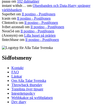
paaaa
om
102 dalmatiner
instant withdr…
om
Olsenbanden och Data-Harry spränger
världsbanken
Superbet
om
Il postino - Postiljonen
lcasin
om
Il postino - Postiljonen
Clintonfcu
om
Il postino - Postiljonen
Ivibet azonnali
om
Il postino - Postiljonen
Neon54
om
Il postino - Postiljonen
(Anonym) om
Lilla huset på prärien
fintechbase
om
Il postino - Postiljonen
Sidfotsmeny
Kontakt
FAQ
Länkar
Om Alla Talar Svenska
Throwback thursday
Topplista över tipsare
Integritetspolicy
Webbkakor på webbplatsen
Dev diary