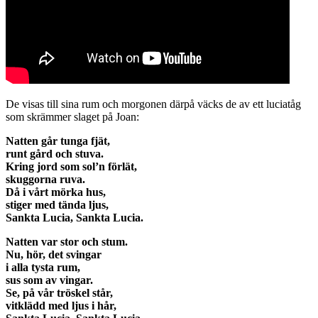
De visas till sina rum och morgonen därpå väcks de av ett luciatåg
som skrämmer slaget på Joan:
Natten går tunga fjät,
runt gård och stuva.
Kring jord som sol’n förlät,
skuggorna ruva.
Då i vårt mörka hus,
stiger med tända ljus,
Sankta Lucia, Sankta Lucia.
Natten var stor och stum.
Nu, hör, det svingar
i alla tysta rum,
sus som av vingar.
Se, på vår tröskel står,
vitklädd med ljus i hår,