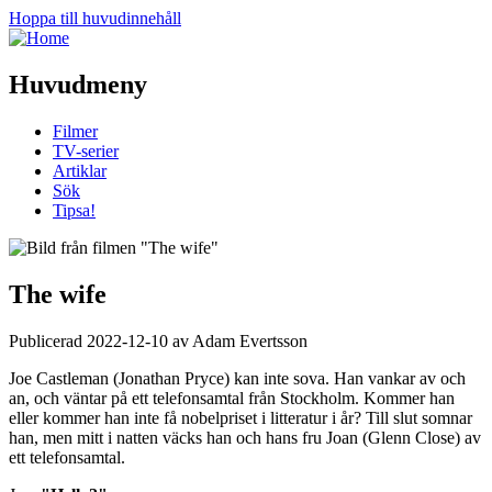
Hoppa till huvudinnehåll
Huvudmeny
Filmer
TV-serier
Artiklar
Sök
Tipsa!
The wife
Publicerad 2022-12-10 av Adam Evertsson
Joe Castleman (Jonathan Pryce) kan inte sova. Han vankar av och
an, och väntar på ett telefonsamtal från Stockholm. Kommer han
eller kommer han inte få nobelpriset i litteratur i år? Till slut somnar
han, men mitt i natten väcks han och hans fru Joan (Glenn Close) av
ett telefonsamtal.