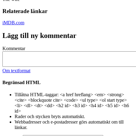
Relaterade länkar
iMDB.com
Lägg till ny kommentar
Kommentar
Om textformat
Begränsad HTML
Tillåtna HTML-taggar: <a href hreflang> <em> <strong>
<cite> <blockquote cite> <code> <ul type> <ol start type>
<li> <dl> <dt> <dd> <h2 id> <h3 id> <h4 id> <h5 id> <h6
id>
Rader och stycken bryts automatiskt.
Webbadresser och e-postadresser görs automatiskt om till
länkar.