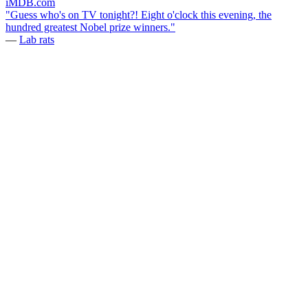
iMDB.com
"Guess who's on TV tonight?! Eight o'clock this evening, the
hundred greatest Nobel prize winners."
—
Lab rats