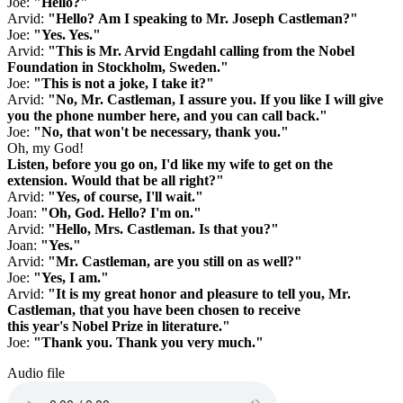
Joe:
"Hello?"
Arvid:
"Hello? Am I speaking to Mr. Joseph Castleman?"
Joe:
"Yes. Yes."
Arvid:
"This is Mr. Arvid Engdahl calling from the Nobel
Foundation in Stockholm, Sweden."
Joe:
"This is not a joke, I take it?"
Arvid:
"No, Mr. Castleman, I assure you. If you like I will give
you the phone number here, and you can call back."
Joe:
"No, that won't be necessary, thank you."
Oh, my God!
Listen, before you go on, I'd like my wife to get on the
extension. Would that be all right?"
Arvid:
"Yes, of course, I'll wait."
Joan:
"Oh, God. Hello? I'm on."
Arvid:
"Hello, Mrs. Castleman. Is that you?"
Joan:
"Yes."
Arvid:
"Mr. Castleman, are you still on as well?"
Joe:
"Yes, I am."
Arvid:
"It is my great honor and pleasure to tell you, Mr.
Castleman, that you have been chosen to receive
this year's Nobel Prize in literature."
Joe:
"Thank you. Thank you very much."
Audio file