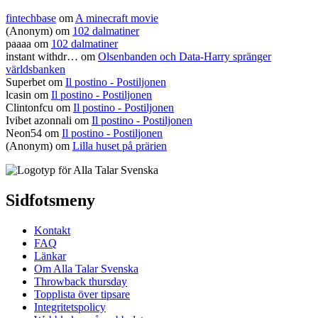
fintechbase
om
A minecraft movie
(Anonym) om
102 dalmatiner
paaaa
om
102 dalmatiner
instant withdr…
om
Olsenbanden och Data-Harry spränger
världsbanken
Superbet
om
Il postino - Postiljonen
lcasin
om
Il postino - Postiljonen
Clintonfcu
om
Il postino - Postiljonen
Ivibet azonnali
om
Il postino - Postiljonen
Neon54
om
Il postino - Postiljonen
(Anonym) om
Lilla huset på prärien
Sidfotsmeny
Kontakt
FAQ
Länkar
Om Alla Talar Svenska
Throwback thursday
Topplista över tipsare
Integritetspolicy