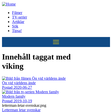
Hoppa
till
Filmer
huvudinnehåll
TV-serier
Huvudmeny
Artiklar
Sök
Tipsa!
Innehåll taggat med
viking
Ön vid världens ände
Postad
2020-06-27
Modern family
Postad
2019-10-19
letterman-letar-svenskar.png
Letterman letar svenskar