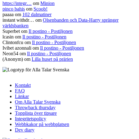
https://integr…
om
Minion
pinco bahis
om
Scoob!
paaaa
om
102 dalmatiner
instant withdr…
om
Olsenbanden och Data-Harry spränger
världsbanken
Superbet
om
Il postino - Postiljonen
lcasin
om
Il postino - Postiljonen
Clintonfcu
om
Il postino - Postiljonen
Ivibet azonnali
om
Il postino - Postiljonen
Neon54
om
Il postino - Postiljonen
(Anonym) om
Lilla huset på prärien
Kontakt
FAQ
Sidfotsmeny
Länkar
Om Alla Talar Svenska
Throwback thursday
Topplista över tipsare
Integritetspolicy
Webbkakor på webbplatsen
Dev diary