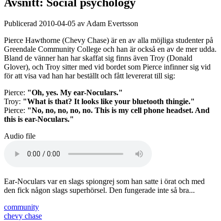
Avsnitt: Social psychology
Publicerad 2010-04-05 av Adam Evertsson
Pierce Hawthorne (Chevy Chase) är en av alla möjliga studenter på
Greendale Community College och han är också en av de mer udda.
Bland de vänner han har skaffat sig finns även Troy (Donald
Glover), och Troy sitter med vid bordet som Pierce infinner sig vid
för att visa vad han har beställt och fått levererat till sig:
Pierce:
"Oh, yes. My ear-Noculars."
Troy:
"What is that? It looks like your bluetooth thingie."
Pierce:
"No, no, no, no, no. This is my cell phone headset. And
this is ear-Noculars."
Audio file
Ear-Noculars var en slags spiongrej som han satte i örat och med
den fick någon slags superhörsel. Den fungerade inte så bra...
community
chevy chase