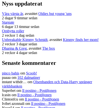
Nyss uppdaterat
Våra värsta år
, avsnittet
Oldies but young 'uns
2 dagar 9 timmar sedan
Stargate
6 dagar 13 timmar sedan
Ombytta roller
2 veckor 1 dag sedan
Unbreakable Kimmy Schmidt
, avsnittet
Kimmy finds her mom!
2 veckor 3 dagar sedan
Dharma & Greg
, avsnittet
The box
2 veckor 4 dagar sedan
Senaste kommentarer
pinco bahis
om
Scoob!
paaaa
om
102 dalmatiner
instant withdr…
om
Olsenbanden och Data-Harry spränger
världsbanken
Superbet
om
Il postino - Postiljonen
lcasin
om
Il postino - Postiljonen
Clintonfcu
om
Il postino - Postiljonen
Ivibet azonnali
om
Il postino - Postiljonen
Neon54
om
Il postino - Postiljonen