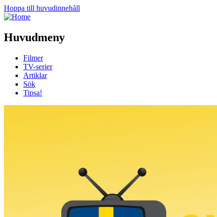
Hoppa till huvudinnehåll
Huvudmeny
Filmer
TV-serier
Artiklar
Sök
Tipsa!