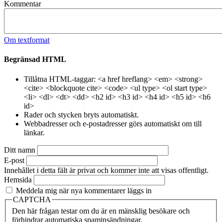
Kommentar
Om textformat
Begränsad HTML
Tillåtna HTML-taggar: <a href hreflang> <em> <strong>
<cite> <blockquote cite> <code> <ul type> <ol start type>
<li> <dl> <dt> <dd> <h2 id> <h3 id> <h4 id> <h5 id> <h6
id>
Rader och stycken bryts automatiskt.
Webbadresser och e-postadresser görs automatiskt om till
länkar.
Ditt namn
E-post
Innehållet i detta fält är privat och kommer inte att visas offentligt.
Hemsida
Meddela mig när nya kommentarer läggs in
CAPTCHA
Den här frågan testar om du är en mänsklig besökare och
förhindrar automatiska spaminsändningar.