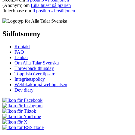
(Anonym) om
Lilla huset på prärien
fintechbase
om
Il postino - Postiljonen
Sidfotsmeny
Kontakt
FAQ
Länkar
Om Alla Talar Svenska
Throwback thursday
Topplista över tipsare
Integritetspolicy
Webbkakor på webbplatsen
Dev diary