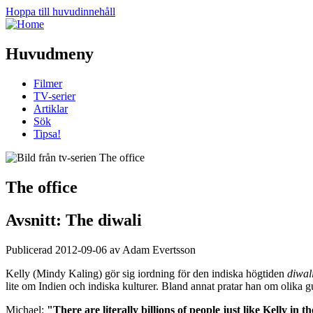
Hoppa till huvudinnehåll
Huvudmeny
Filmer
TV-serier
Artiklar
Sök
Tipsa!
The office
Avsnitt: The diwali
Publicerad 2012-09-06 av Adam Evertsson
Kelly (Mindy Kaling) gör sig iordning för den indiska högtiden
diwal
lite om Indien och indiska kulturer. Bland annat pratar han om olika g
Michael:
"There are literally billions of people just like Kelly