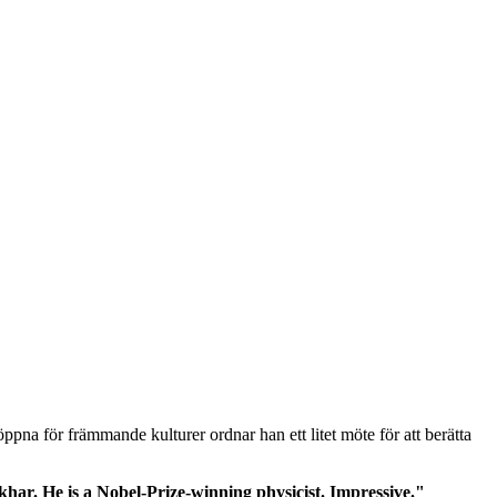
öppna för främmande kulturer ordnar han ett litet möte för att berätta
khar. He is a Nobel-Prize-winning physicist. Impressive."