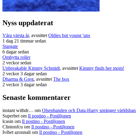
Nyss uppdaterat
Våra värsta år
, avsnittet
Oldies but young 'uns
1 dag 21 timmar sedan
Stargate
6 dagar sedan
Ombytta roller
2 veckor sedan
Unbreakable Kimmy Schmidt
, avsnittet
Kimmy finds her mom!
2 veckor 3 dagar sedan
Dharma & Greg
, avsnittet
The box
2 veckor 3 dagar sedan
Senaste kommentarer
instant withdr…
om
Olsenbanden och Data-Harry spränger världsba
Superbet
om
Il postino - Postiljonen
lcasin
om
Il postino - Postiljonen
Clintonfcu
om
Il postino - Postiljonen
Ivibet azonnali
om
Il postino - Postiljonen