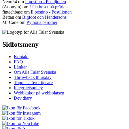
Neon54
om
Il postino - Postiljonen
(Anonym) om
Lilla huset på prärien
fintechbase
om
Il postino - Postiljonen
Bettan
om
Bigfoot och Hendersons
Mr Cane
om
Pythons parodier
Sidfotsmeny
Kontakt
FAQ
Länkar
Om Alla Talar Svenska
Throwback thursday
Topplista över tipsare
Integritetspolicy
Webbkakor på webbplatsen
Dev diary