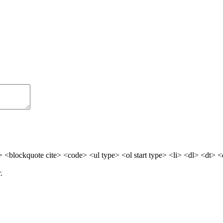
> <blockquote cite> <code> <ul type> <ol start type> <li> <dl> <dt> 
.