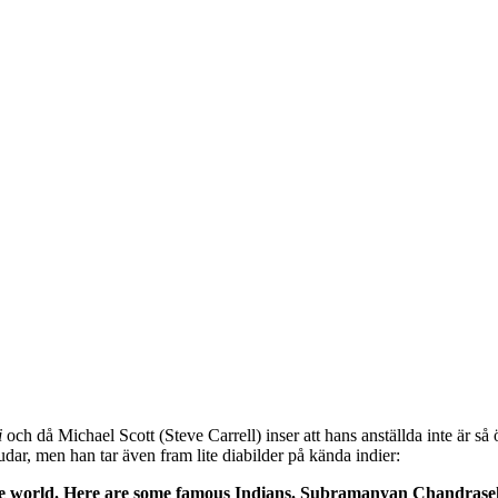
i
och då Michael Scott (Steve Carrell) inser att hans anställda inte är så 
udar, men han tar även fram lite diabilder på kända indier:
 in the world. Here are some famous Indians. Subramanyan Chandrase