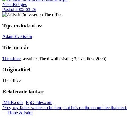
Nash Bridges
Postad
2002-03-26
Tips inskickat av
Adam Evertsson
Titel och år
The office
, avsnittet The diwali (säsong 3, avsnitt 6, 2005)
Originaltitel
The office
Relaterade länkar
iMDB.com
|
EpGuides.com
"Yes, my father wishes to be here, but he's on the committee that deci
—
Hope & Faith