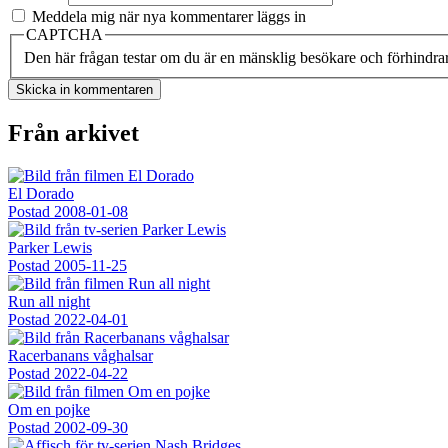
Meddela mig när nya kommentarer läggs in
CAPTCHA
Den här frågan testar om du är en mänsklig besökare och förhindra
Från arkivet
El Dorado
Postad
2008-01-08
Parker Lewis
Postad
2005-11-25
Run all night
Postad
2022-04-01
Racerbanans våghalsar
Postad
2022-04-22
Om en pojke
Postad
2002-09-30