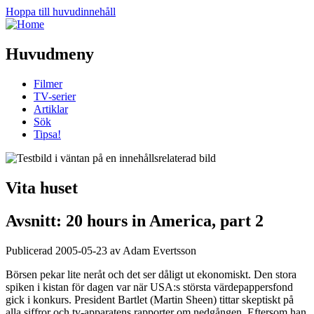
Hoppa till huvudinnehåll
Huvudmeny
Filmer
TV-serier
Artiklar
Sök
Tipsa!
Vita huset
Avsnitt: 20 hours in America, part 2
Publicerad 2005-05-23 av Adam Evertsson
Börsen pekar lite neråt och det ser dåligt ut ekonomiskt. Den stora
spiken i kistan för dagen var när USA:s största värdepappersfond
gick i konkurs. President Bartlet (Martin Sheen) tittar skeptiskt på
alla siffror och tv-apparatens rapporter om nedgången. Eftersom han