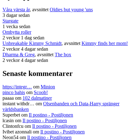
Våra värsta år
, avsnittet
Oldies but young 'uns
3 dagar sedan
Stargate
1 vecka sedan
Ombytta roller
2 veckor 1 dag sedan
Unbreakable Kimmy Schmidt
, avsnittet
Kimmy finds her mom!
2 veckor 4 dagar sedan
Dharma & Greg
, avsnittet
The box
2 veckor 4 dagar sedan
Senaste kommentarer
https://integr…
om
Minion
pinco bahis
om
Scoob!
paaaa
om
102 dalmatiner
instant withdr…
om
Olsenbanden och Data-Harry spränger
världsbanken
Superbet
om
Il postino - Postiljonen
lcasin
om
Il postino - Postiljonen
Clintonfcu
om
Il postino - Postiljonen
Ivibet azonnali
om
Il postino - Postiljonen
Neon54
om
Il postino - Postiljonen