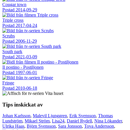
Cougar town
Postad
2014-09-29
Triple cross
Postad
2017-04-24
Scrubs
Postad
2006-11-29
South park
Postad
2021-03-09
Il postino - Postiljonen
Postad
1997-06-01
Fringe
Postad
2010-06-18
Tips inskickat av
Johan Karlsson
,
Malevil Ljunggren
,
Erik Svensson
,
Thomas
Lundström
,
Mikael Ström
,
Lisa24
,
Daniel Rydell
,
Nina Lökander
,
Ulrika Haas
,
Björn Svensson
,
Sara Jonsson
,
Tova Andersson
,