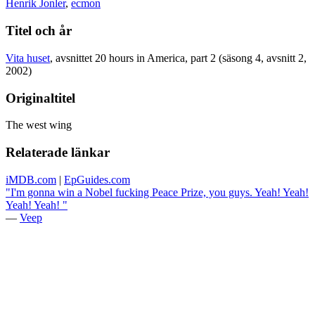
Henrik Jonler
,
ecmon
Titel och år
Vita huset
, avsnittet 20 hours in America, part 2 (säsong 4, avsnitt 2,
2002)
Originaltitel
The west wing
Relaterade länkar
iMDB.com
|
EpGuides.com
"I'm gonna win a Nobel fucking Peace Prize, you guys. Yeah! Yeah!
Yeah! Yeah! "
—
Veep