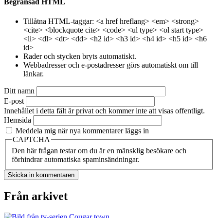
Begränsad HTML
Tillåtna HTML-taggar: <a href hreflang> <em> <strong>
<cite> <blockquote cite> <code> <ul type> <ol start type>
<li> <dl> <dt> <dd> <h2 id> <h3 id> <h4 id> <h5 id> <h6
id>
Rader och stycken bryts automatiskt.
Webbadresser och e-postadresser görs automatiskt om till
länkar.
Ditt namn
E-post
Innehållet i detta fält är privat och kommer inte att visas offentligt.
Hemsida
Meddela mig när nya kommentarer läggs in
CAPTCHA
Den här frågan testar om du är en mänsklig besökare och
förhindrar automatiska spaminsändningar.
Från arkivet