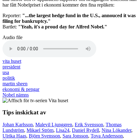
har fått Nobelpriset i ekonomi kommer den fina repliken:
Reporter:
"...the largest hedge fund in the U.S., annouced it was
filing for bankruptcy."
Bartlet:
"Yeah, it's a proud day for Alfred Nobel."
Audio file
vita huset
president
usa
politik
martin sheen
ekonomi & pengar
Nobel nämns
Tips inskickat av
Johan Karlsson
,
Malevil Ljunggren
,
Erik Svensson
,
Thomas
Lundström
,
Mikael Ström
,
Lisa24
,
Daniel Rydell
,
Nina Lökander
,
Ulrika Haas
,
Björn Svensson
,
Sara Jonsson
,
Tova Andersson
,