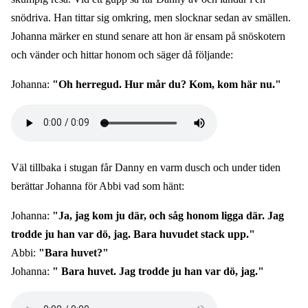
snödriva. Han tittar sig omkring, men slocknar sedan av smällen.
Johanna märker en stund senare att hon är ensam på snöskotern
och vänder och hittar honom och säger då följande:
Johanna:
"Oh herregud. Hur mår du? Kom, kom här nu."
Audio
file
Väl tillbaka i stugan får Danny en varm dusch och under tiden
berättar Johanna för Abbi vad som hänt:
Johanna:
"Ja, jag kom ju där, och såg honom ligga där. Jag
trodde ju han var dö, jag. Bara huvudet stack upp."
Abbi:
"Bara huvet?"
Johanna:
" Bara huvet. Jag trodde ju han var dö, jag."
Audio