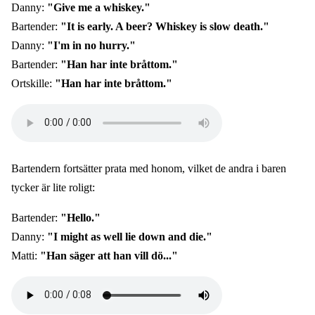
Danny:
"Give me a whiskey."
Bartender:
"It is early. A beer? Whiskey is slow death."
Danny:
"I'm in no hurry."
Bartender:
"Han har inte bråttom."
Ortskille:
"Han har inte bråttom."
Audio
file
Bartendern fortsätter prata med honom, vilket de andra i baren
tycker är lite roligt:
Bartender:
"Hello."
Danny:
"I might as well lie down and die."
Matti:
"Han säger att han vill dö..."
Audio
file