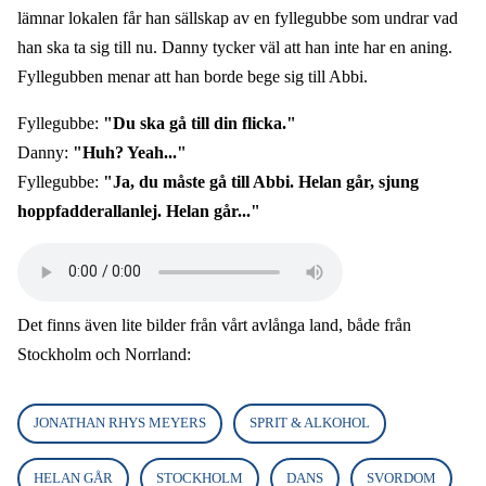
lämnar lokalen får han sällskap av en fyllegubbe som undrar vad
han ska ta sig till nu. Danny tycker väl att han inte har en aning.
Fyllegubben menar att han borde bege sig till Abbi.
Fyllegubbe:
"Du ska gå till din flicka."
Danny:
"Huh? Yeah..."
Fyllegubbe:
"Ja, du måste gå till Abbi. Helan går, sjung
hoppfadderallanlej. Helan går..."
Audio
file
Det finns även lite bilder från vårt avlånga land, både från
Stockholm och Norrland:
JONATHAN RHYS MEYERS
SPRIT & ALKOHOL
HELAN GÅR
STOCKHOLM
DANS
SVORDOM