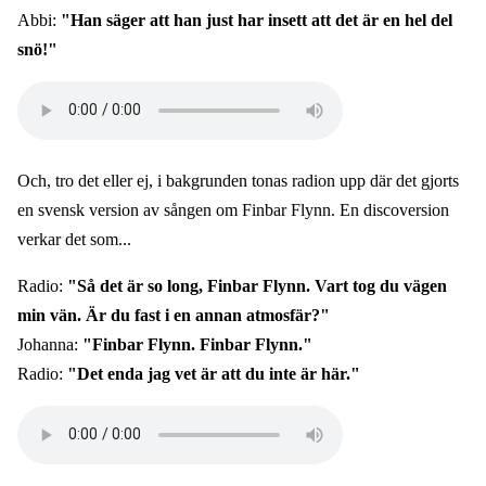
Abbi:
"Han säger att han just har insett att det är en hel del
snö!"
Audio
file
Och, tro det eller ej, i bakgrunden tonas radion upp där det gjorts
en svensk version av sången om Finbar Flynn. En discoversion
verkar det som...
Radio:
"Så det är so long, Finbar Flynn. Vart tog du vägen
min vän. Är du fast i en annan atmosfär?"
Johanna:
"Finbar Flynn. Finbar Flynn."
Radio:
"Det enda jag vet är att du inte är här."
Audio
file