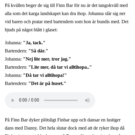
På kvällen beger de sig till Finn Bar för nu är det tangokväll med
alla som det karga landskapet kan dra ihop. Johanna slår sig ner
vid baren och pratar med bartendern som hon är bundis med. Det
bjuds på något blått i glaset:
Johanna:
"Ja, tack."
Bartendern:
"Så där."
Johanna:
"Nej lite mer, tror jag."
Bartendern:
"Lite mer, då tar vi alltihopa.."
Johanna:
"Då tar vi alltihopa!"
Bartendern:
"Det är på huset."
Audio
file
På Finn Bar dyker plötsligt Finbar upp och dansar en lustiger
dans med Danny. Det hela slutar dock med att de ryker ihop då