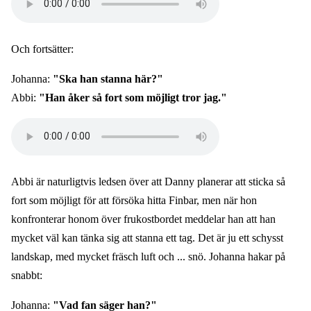
file
Och fortsätter:
Johanna:
"Ska han stanna här?"
Abbi:
"Han åker så fort som möjligt tror jag."
Audio
file
Abbi är naturligtvis ledsen över att Danny planerar att sticka så
fort som möjligt för att försöka hitta Finbar, men när hon
konfronterar honom över frukostbordet meddelar han att han
mycket väl kan tänka sig att stanna ett tag. Det är ju ett schysst
landskap, med mycket fräsch luft och ... snö. Johanna hakar på
snabbt:
Johanna:
"Vad fan säger han?"