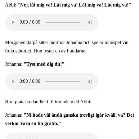
Abbi:
"Nej, låt mig va! Låt mig va! Låt mig va! Låt mig va!"
Audio
file
Morgonen därpå sitter mormor Johanna och spelar munspel vid
frukostbordet. Hon tystar en av hundarna:
Johanna:
"Tyst med dig du!"
Audio
file
Hon pratar sedan lite i förtroende med Abbi:
Johanna:
"Ni hade väl ändå ganska trevligt igår kväll, va? Det
verkar vara en fin grabb."
Audio