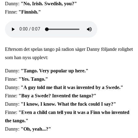
Danny:
"No, Irish. Swedish, you?"
Finne:
"Finnish."
Audio
file
Eftersom det spelas tango på radion säger Danny följande rolighet
som han nyss upplevt:
Danny:
"Tango. Very popular up here."
Finne:
"Yes. Tango."
Danny:
"A guy told me that it was invented by a Swede."
Finne:
"Buy a Swede? Invented the tango?"
Danny:
"I know, I know. What the fuck could I say?"
Finne:
"Even a child can tell you it was a Finn who invented
the tango."
Danny:
"Oh, yeah...?"