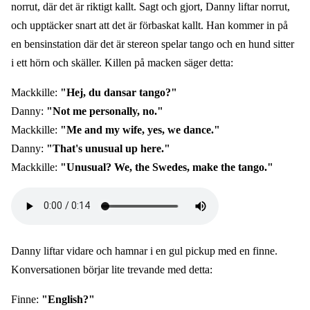
norrut, där det är riktigt kallt. Sagt och gjort, Danny liftar norrut,
och upptäcker snart att det är förbaskat kallt. Han kommer in på
en bensinstation där det är stereon spelar tango och en hund sitter
i ett hörn och skäller. Killen på macken säger detta:
Mackkille:
"Hej, du dansar tango?"
Danny:
"Not me personally, no."
Mackkille:
"Me and my wife, yes, we dance."
Danny:
"That's unusual up here."
Mackkille:
"Unusual? We, the Swedes, make the tango."
Audio
file
Danny liftar vidare och hamnar i en gul pickup med en finne.
Konversationen börjar lite trevande med detta:
Finne:
"English?"