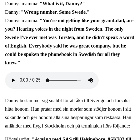
Dannys mamma:
"What is it, Danny?"
Danny:
"Wrong number. Some Swede."
Dannys mamma:
"You're not getting like your grand-dad, are
you? Hearing voices in the night from Sweden. The only
Swede I've ever met was Torsten, and he didn't speak a word
of English. Everybody said he was great company, but he
could be spoken the phonebook in Swedish for all they
knew."
Audio
file
Danny bestämmer sig snabbt för att åka till Sverige och försöka
hitta honom. Han pratar med sin morfar som stödjer honom i sitt
sökande och ger honom alla sina besparingar som reskassa. Han
anländer med flyg i Stockholm och på terminalen hörs följande:
Högtalarröst:
"Avgång med SAS till Helsingborg. 9SK702 till