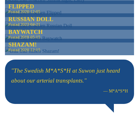
FLIPPED
Postad
2020-12-05
RUSSIAN DOLL
Postad
2023-04-21
BAYWATCH
Postad
2019-05-15
SHAZAM!
Postad
2020-12-15
"The Swedish M*A*S*H at Suwon just heard
about our arterial transplants."
—
M*A*S*H