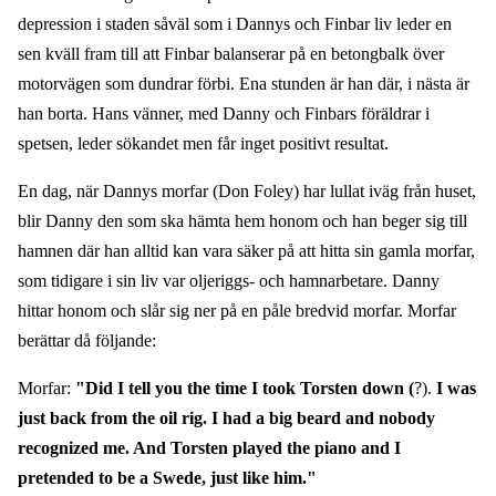
depression i staden såväl som i Dannys och Finbar liv leder en
sen kväll fram till att Finbar balanserar på en betongbalk över
motorvägen som dundrar förbi. Ena stunden är han där, i nästa är
han borta. Hans vänner, med Danny och Finbars föräldrar i
spetsen, leder sökandet men får inget positivt resultat.
En dag, när Dannys morfar (Don Foley) har lullat iväg från huset,
blir Danny den som ska hämta hem honom och han beger sig till
hamnen där han alltid kan vara säker på att hitta sin gamla morfar,
som tidigare i sin liv var oljeriggs- och hamnarbetare. Danny
hittar honom och slår sig ner på en påle bredvid morfar. Morfar
berättar då följande:
Morfar:
"Did I tell you the time I took Torsten down (
?).
I was
just back from the oil rig. I had a big beard and nobody
recognized me. And Torsten played the piano and I
pretended to be a Swede, just like him."