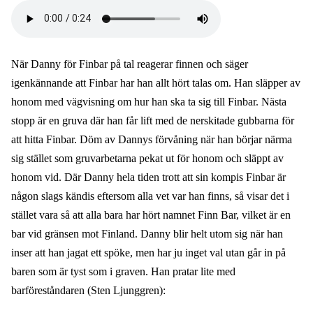
Audio
file
När Danny för Finbar på tal reagerar finnen och säger
igenkännande att Finbar har han allt hört talas om. Han släpper av
honom med vägvisning om hur han ska ta sig till Finbar. Nästa
stopp är en gruva där han får lift med de nerskitade gubbarna för
att hitta Finbar. Döm av Dannys förvåning när han börjar närma
sig stället som gruvarbetarna pekat ut för honom och släppt av
honom vid. Där Danny hela tiden trott att sin kompis Finbar är
någon slags kändis eftersom alla vet var han finns, så visar det i
stället vara så att alla bara har hört namnet Finn Bar, vilket är en
bar vid gränsen mot Finland. Danny blir helt utom sig när han
inser att han jagat ett spöke, men har ju inget val utan går in på
baren som är tyst som i graven. Han pratar lite med
barföreståndaren (Sten Ljunggren):