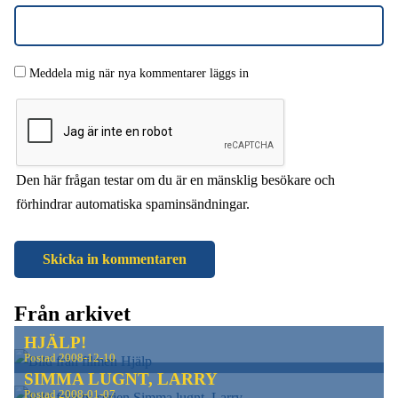
Meddela mig när nya kommentarer läggs in
Den här frågan testar om du är en mänsklig besökare och
förhindrar automatiska spaminsändningar.
Från arkivet
HJÄLP!
Postad
2008-12-10
SIMMA LUGNT, LARRY
Postad
2008-01-07