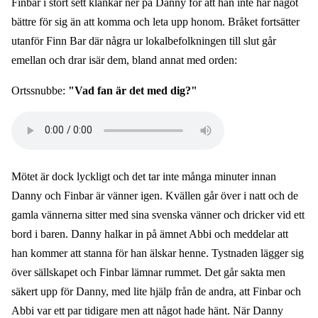
Finbar i stort sett klankar ner på Danny för att han inte har något
bättre för sig än att komma och leta upp honom. Bråket fortsätter
utanför Finn Bar där några ur lokalbefolkningen till slut går
emellan och drar isär dem, bland annat med orden:
Ortssnubbe:
"Vad fan är det med dig?"
Audio
file
Mötet är dock lyckligt och det tar inte många minuter innan
Danny och Finbar är vänner igen. Kvällen går över i natt och de
gamla vännerna sitter med sina svenska vänner och dricker vid ett
bord i baren. Danny halkar in på ämnet Abbi och meddelar att
han kommer att stanna för han älskar henne. Tystnaden lägger sig
över sällskapet och Finbar lämnar rummet. Det går sakta men
säkert upp för Danny, med lite hjälp från de andra, att Finbar och
Abbi var ett par tidigare men att något hade hänt. När Danny