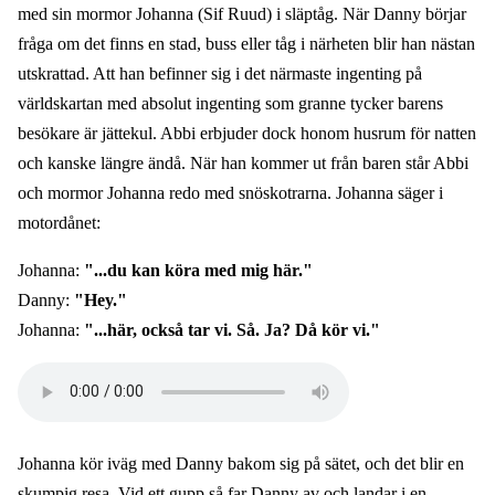
med sin mormor Johanna (Sif Ruud) i släptåg. När Danny börjar
fråga om det finns en stad, buss eller tåg i närheten blir han nästan
utskrattad. Att han befinner sig i det närmaste ingenting på
världskartan med absolut ingenting som granne tycker barens
besökare är jättekul. Abbi erbjuder dock honom husrum för natten
och kanske längre ändå. När han kommer ut från baren står Abbi
och mormor Johanna redo med snöskotrarna. Johanna säger i
motordånet:
Johanna:
"...du kan köra med mig här."
Danny:
"Hey."
Johanna:
"...här, också tar vi. Så. Ja? Då kör vi."
Audio
file
Johanna kör iväg med Danny bakom sig på sätet, och det blir en
skumpig resa. Vid ett gupp så far Danny av och landar i en