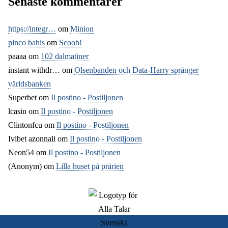
Senaste kommentarer
https://integr…
om
Minion
pinco bahis
om
Scoob!
paaaa
om
102 dalmatiner
instant withdr…
om
Olsenbanden och Data-Harry spränger
världsbanken
Superbet
om
Il postino - Postiljonen
lcasin
om
Il postino - Postiljonen
Clintonfcu
om
Il postino - Postiljonen
Ivibet azonnali
om
Il postino - Postiljonen
Neon54
om
Il postino - Postiljonen
(Anonym) om
Lilla huset på prärien