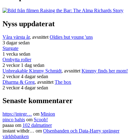
Nyss uppdaterat
Våra värsta år
, avsnittet
Oldies but young 'uns
3 dagar sedan
Stargate
1 vecka sedan
Ombytta roller
2 veckor 1 dag sedan
Unbreakable Kimmy Schmidt
, avsnittet
Kimmy finds her mom!
2 veckor 4 dagar sedan
Dharma & Greg
, avsnittet
The box
2 veckor 4 dagar sedan
Senaste kommentarer
https://integr…
om
Minion
pinco bahis
om
Scoob!
paaaa
om
102 dalmatiner
instant withdr…
om
Olsenbanden och Data-Harry spränger
världsbanken