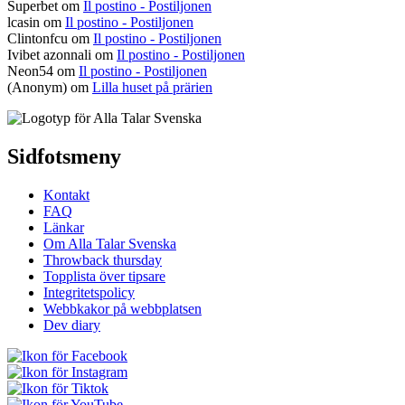
Superbet
om
Il postino - Postiljonen
lcasin
om
Il postino - Postiljonen
Clintonfcu
om
Il postino - Postiljonen
Ivibet azonnali
om
Il postino - Postiljonen
Neon54
om
Il postino - Postiljonen
(Anonym) om
Lilla huset på prärien
Sidfotsmeny
Kontakt
FAQ
Länkar
Om Alla Talar Svenska
Throwback thursday
Topplista över tipsare
Integritetspolicy
Webbkakor på webbplatsen
Dev diary