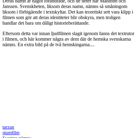
Deras namn är något förändrade, och de heter här Mahlbim och
Janssen. Svenskheten, liksom deras namn, nämns så småningom
liksom i förbigående i textskyltar. Det kan teoretiskt sett vara klipp i
filmen som gör att deras identiteter blir obskyra, men troligen
handlar det bara om dåligt historieberättande.
Eftersom detta var innan ljudfilmen slagit igenom fanns det textrutor
i filmen, och här kommer några av dem där de hemska svenskarna
nämns. En extra bild på de två hemskingarna....
tarzan
stumfilm