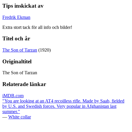
Tips inskickat av
Fredrik Ekman
Extra stort tack för all info och bilder!
Titel och år
The Son of Tarzan
(1920)
Originaltitel
The Son of Tarzan
Relaterade länkar
iMDB.com
"You are looking at an AT4 recoilless rifle. Made by Saab, fielded
by U.S. and Swedish forces. Very popular in Afghanistan last
summer."
—
White collar