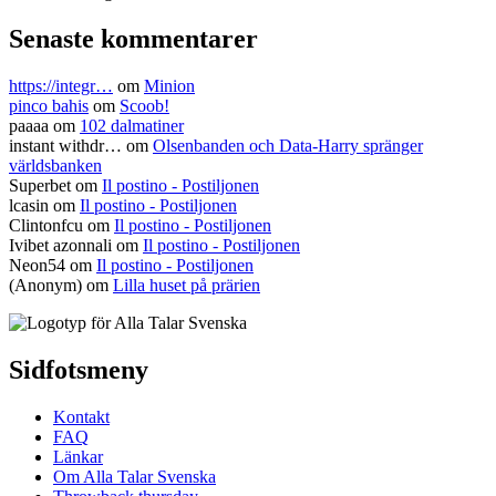
Senaste kommentarer
https://integr…
om
Minion
pinco bahis
om
Scoob!
paaaa
om
102 dalmatiner
instant withdr…
om
Olsenbanden och Data-Harry spränger
världsbanken
Superbet
om
Il postino - Postiljonen
lcasin
om
Il postino - Postiljonen
Clintonfcu
om
Il postino - Postiljonen
Ivibet azonnali
om
Il postino - Postiljonen
Neon54
om
Il postino - Postiljonen
(Anonym) om
Lilla huset på prärien
Sidfotsmeny
Kontakt
FAQ
Länkar
Om Alla Talar Svenska