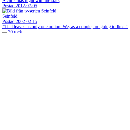
A christmas night with the stars
Postad
2012-07-05
Seinfeld
Postad
2002-02-15
"That leaves us only one option. We, as a couple, are going to Ikea."
—
30 rock