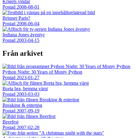
Krigets vindar
Postad
2008-08-01
Brinner Paris?
Postad
2008-06-04
Indiana Jones äventyr
Postad
2003-04-15
Från arkivet
Python Night: 30 Years of Monty Python
Postad
2023-01-27
Borta bra, hemma värst
Postad
2003-03-03
Breaking & entering
Postad
2007-09-19
Beerfest
Postad
2007-02-28