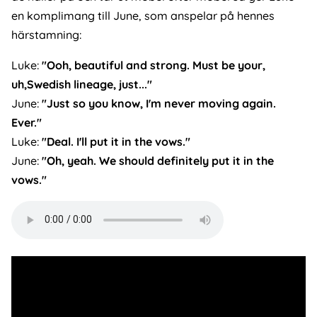
en komplimang till June, som anspelar på hennes
härstamning:
Luke:
"Ooh, beautiful and strong. Must be your,
uh,Swedish lineage, just..."
June:
"Just so you know, I'm never moving again.
Ever."
Luke:
"Deal. I'll put it in the vows."
June:
"Oh, yeah. We should definitely put it in the
vows."
Audio
file