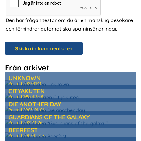
Den här frågan testar om du är en mänsklig besökare
och förhindrar automatiska spaminsändningar.
Från arkivet
UNKNOWN
Postad
2022-11-11
CITYAKUTEN
Postad
1997-06-01
DIE ANOTHER DAY
Postad
2003-01-06
GUARDIANS OF THE GALAXY
Postad
2021-11-26
BEERFEST
Postad
2007-02-28