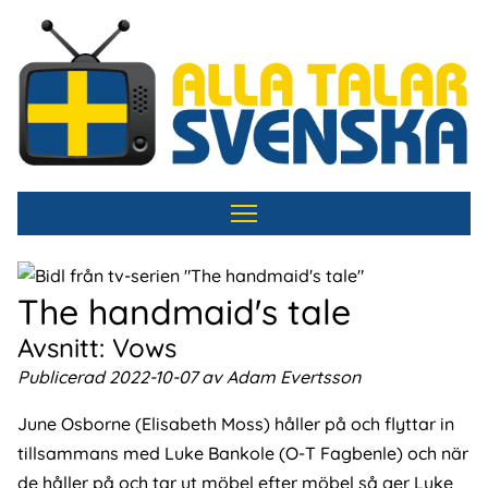
Hoppa
till
huvudinnehåll
The handmaid's tale
Avsnitt: Vows
Publicerad 2022-10-07 av Adam Evertsson
June Osborne (Elisabeth Moss) håller på och flyttar in
tillsammans med Luke Bankole (O-T Fagbenle) och när
de håller på och tar ut möbel efter möbel så ger Luke