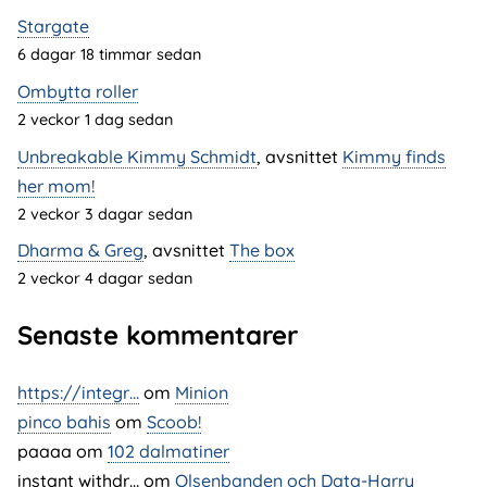
Stargate
6 dagar 18 timmar sedan
Ombytta roller
2 veckor 1 dag sedan
Unbreakable Kimmy Schmidt
, avsnittet
Kimmy finds
her mom!
2 veckor 3 dagar sedan
Dharma & Greg
, avsnittet
The box
2 veckor 4 dagar sedan
Senaste kommentarer
https://integr…
om
Minion
pinco bahis
om
Scoob!
paaaa
om
102 dalmatiner
instant withdr…
om
Olsenbanden och Data-Harry