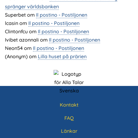
spränger världsbanken
Superbet
om
Il postino - Postiljonen
lcasin
om
Il postino - Postiljonen
Clintonfcu
om
Il postino - Postiljonen
Ivibet azonnali
om
Il postino - Postiljonen
Neon54
om
Il postino - Postiljonen
(Anonym) om
Lilla huset på prärien
Kontakt
Sidfotsmeny
FAQ
Länkar