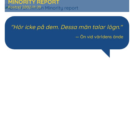
MINORITY REPORT
Postad
2002-11-29
"Hör icke på dem. Dessa män talar lögn."
—
Ön vid världens ände