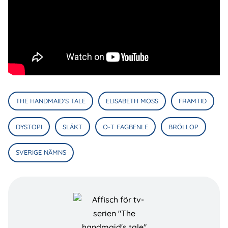
THE HANDMAID'S TALE
ELISABETH MOSS
FRAMTID
DYSTOPI
SLÄKT
O-T FAGBENLE
BRÖLLOP
SVERIGE NÄMNS