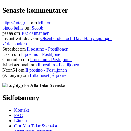
Senaste kommentarer
https://integr…
om
Minion
pinco bahis
om
Scoob!
paaaa
om
102 dalmatiner
instant withdr…
om
Olsenbanden och Data-Harry spränger
världsbanken
Superbet
om
Il postino - Postiljonen
lcasin
om
Il postino - Postiljonen
Clintonfcu
om
Il postino - Postiljonen
Ivibet azonnali
om
Il postino - Postiljonen
Neon54
om
Il postino - Postiljonen
(Anonym) om
Lilla huset på prärien
Sidfotsmeny
Kontakt
FAQ
Länkar
Om Alla Talar Svenska