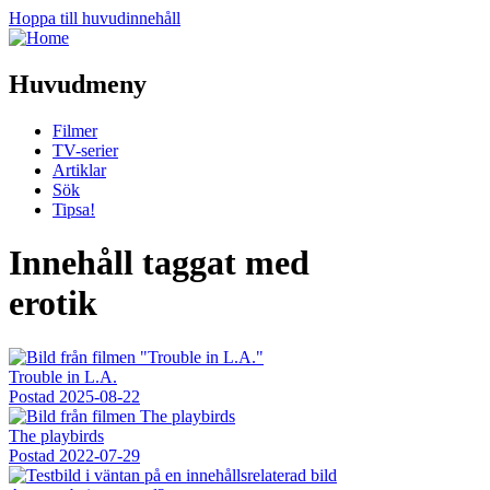
Hoppa till huvudinnehåll
Huvudmeny
Filmer
TV-serier
Artiklar
Sök
Tipsa!
Innehåll taggat med
erotik
Trouble in L.A.
Postad
2025-08-22
The playbirds
Postad
2022-07-29