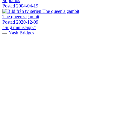
Sopranos
Postad
2004-04-19
The queen's gambit
Postad
2020-12-09
"Sug min istapp."
—
Nash Bridges