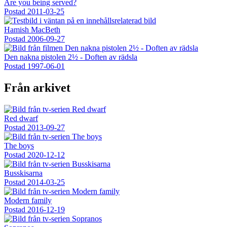
Are you being served?
Postad
2011-03-25
Hamish MacBeth
Postad
2006-09-27
Den nakna pistolen 2½ - Doften av rädsla
Postad
1997-06-01
Från arkivet
Red dwarf
Postad
2013-09-27
The boys
Postad
2020-12-12
Busskisarna
Postad
2014-03-25
Modern family
Postad
2016-12-19