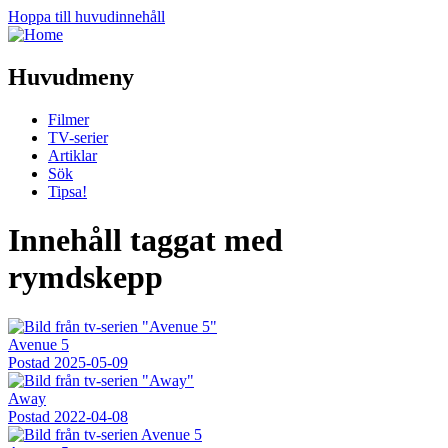
Hoppa till huvudinnehåll
Huvudmeny
Filmer
TV-serier
Artiklar
Sök
Tipsa!
Innehåll taggat med
rymdskepp
Avenue 5
Postad
2025-05-09
Away
Postad
2022-04-08