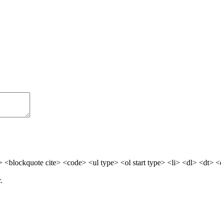
> <blockquote cite> <code> <ul type> <ol start type> <li> <dl> <dt> 
.