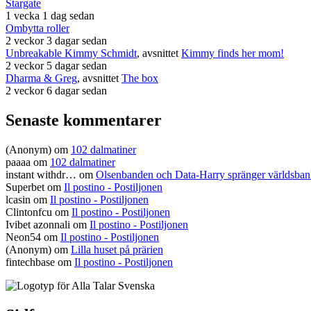
Stargate
1 vecka 1 dag sedan
Ombytta roller
2 veckor 3 dagar sedan
Unbreakable Kimmy Schmidt
, avsnittet
Kimmy finds her mom!
2 veckor 5 dagar sedan
Dharma & Greg
, avsnittet
The box
2 veckor 6 dagar sedan
Senaste kommentarer
(Anonym) om
102 dalmatiner
paaaa
om
102 dalmatiner
instant withdr…
om
Olsenbanden och Data-Harry spränger världsba
Superbet
om
Il postino - Postiljonen
lcasin
om
Il postino - Postiljonen
Clintonfcu
om
Il postino - Postiljonen
Ivibet azonnali
om
Il postino - Postiljonen
Neon54
om
Il postino - Postiljonen
(Anonym) om
Lilla huset på prärien
fintechbase
om
Il postino - Postiljonen