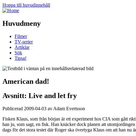
Hoppa till huvudinnehåll
Huvudmeny
Filmer
TV-serier
Artiklar
Sök
Tipsa!
American dad!
Avsnitt: Live and let fry
Publicerad 2009-04-03 av Adam Evertsson
Fisken Klaus, som från början är ett experiment hos CIA som gått riktigt
han ju, som sagt, en fisk. Han knäcker dock planen att utomjordingen R
dags för det stora testet där Roger ska övertyga Klaus om att han nu är 