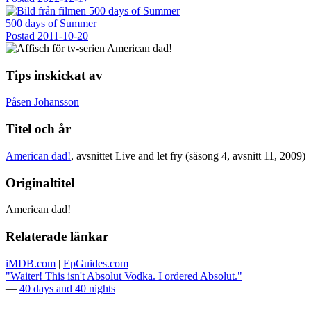
500 days of Summer
Postad
2011-10-20
Tips inskickat av
Påsen Johansson
Titel och år
American dad!
, avsnittet Live and let fry (säsong 4, avsnitt 11, 2009)
Originaltitel
American dad!
Relaterade länkar
iMDB.com
|
EpGuides.com
"Waiter! This isn't Absolut Vodka. I ordered Absolut."
—
40 days and 40 nights