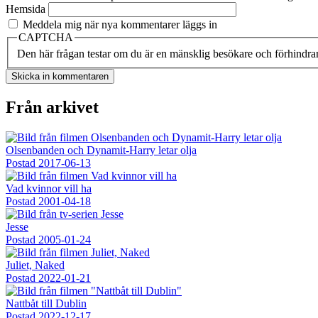
Hemsida
Meddela mig när nya kommentarer läggs in
CAPTCHA
Den här frågan testar om du är en mänsklig besökare och förhindra
Från arkivet
Olsenbanden och Dynamit-Harry letar olja
Postad
2017-06-13
Vad kvinnor vill ha
Postad
2001-04-18
Jesse
Postad
2005-01-24
Juliet, Naked
Postad
2022-01-21
Nattbåt till Dublin
Postad
2022-12-17