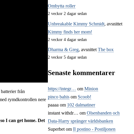
Ombytta roller
2 veckor 2 dagar sedan
Unbreakable Kimmy Schmidt
, avsnittet
Kimmy finds her mom!
2 veckor 4 dagar sedan
Dharma & Greg
, avsnittet
The box
2 veckor 5 dagar sedan
Senaste kommentarer
https://integr…
om
Minion
batterier från
pinco bahis
om
Scoob!
t med rymdkontrollen nere
paaaa
om
102 dalmatiner
instant withdr…
om
Olsenbanden och
 so I can get home. Det
Data-Harry spränger världsbanken
Superbet
om
Il postino - Postiljonen