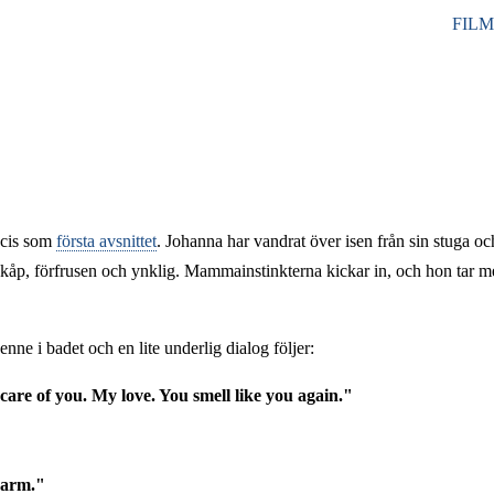
FIL
HUV
ecis som
första avsnittet
. Johanna har vandrat över isen från sin stuga och
ädskåp, förfrusen och ynklig. Mammainstinkterna kickar in, och hon tar m
ne i badet och en lite underlig dialog följer:
re of you. My love. You smell like you again."
 warm."