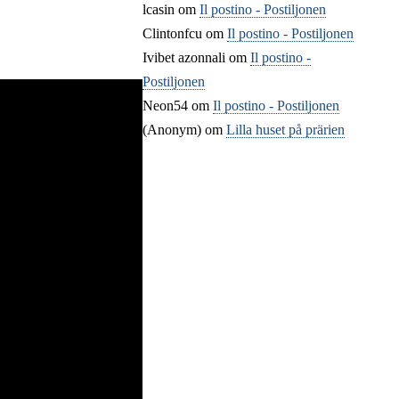
lcasin
om
Il postino - Postiljonen
Clintonfcu
om
Il postino - Postiljonen
Ivibet azonnali
om
Il postino -
Postiljonen
Neon54
om
Il postino - Postiljonen
(Anonym) om
Lilla huset på prärien