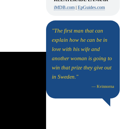
iMDB.com
|
EpGuides.com
"The first man that can
explain how he can be in
love with his wife and
another woman is going to
win that prize they give out
in Sweden."
—
Kvinnorna