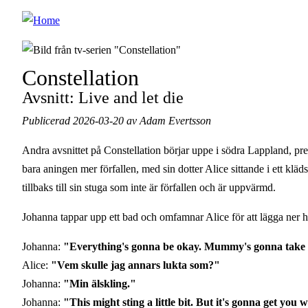
Hoppa
till
huvudinnehåll
Constellation
Avsnitt: Live and let die
Publicerad 2026-03-20 av Adam Evertsson
Andra avsnittet på Constellation börjar uppe i södra Lappland, pr
bara aningen mer förfallen, med sin dotter Alice sittande i ett kl
tillbaks till sin stuga som inte är förfallen och är uppvärmd.
Johanna tappar upp ett bad och omfamnar Alice för att lägga ner hen
Johanna:
"Everything's gonna be okay. Mummy's gonna take ca
Alice:
"Vem skulle jag annars lukta som?"
Johanna:
"Min älskling."
Johanna:
"This might sting a little bit. But it's gonna get you