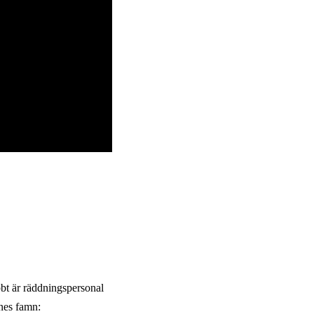
bbt är räddningspersonal
nes famn: