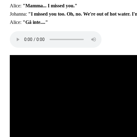
Alice:
"Mamma... I missed you."
Johanna:
"I missed you too. Oh, no. We're out of hot water. 
Alice:
"Gå inte...."
Audio
file