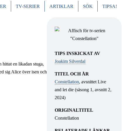
MER
TV-SERIER
ARTIKLAR
SÖK
TIPSA!
UDMENY
TIPS INSKICKAT AV
Joakim Silverdal
 hittat en likadan stuga,
ed sig Alice över isen och
TITEL OCH ÅR
Constellation
, avsnittet Live
and let die (säsong 1, avsnitt 2,
2024)
ORIGINALTITEL
Constellation
RELATERADE LÄNKAR