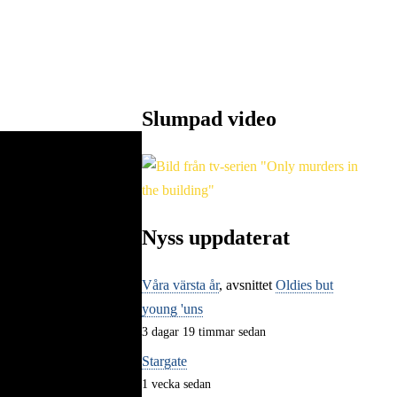
Slumpad video
Nyss uppdaterat
Våra värsta år
, avsnittet
Oldies but
young 'uns
3 dagar 19 timmar sedan
Stargate
1 vecka sedan