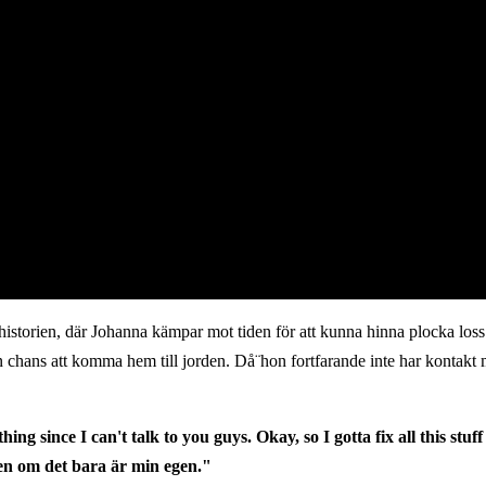
 i historien, där Johanna kämpar mot tiden för att kunna hinna plocka loss 
en chans att komma hem till jorden. Då¨hon fortfarande inte har kontak
g since I can't talk to you guys. Okay, so I gotta fix all this stuff
ven om det bara är min egen."