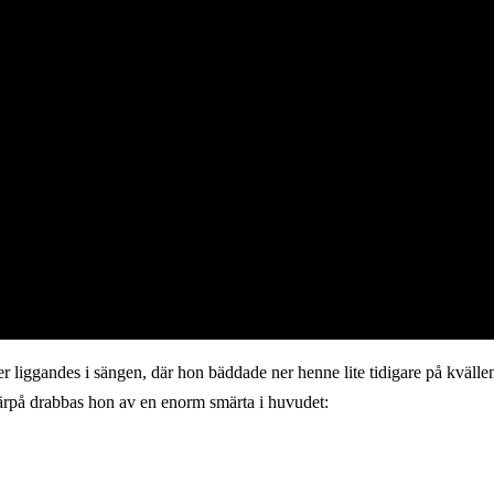
r liggandes i sängen, där hon bäddade ner henne lite tidigare på kvällen
därpå drabbas hon av en enorm smärta i huvudet: