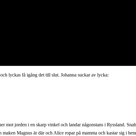
 och lyckas få igång det till slut. Johanna suckar av lycka:
 ner mot jorden i en skarp vinkel och landar någonstans i Ryssland. Sna
och maken Magnus är där och Alice ropar på mamma och kastar sig i hen