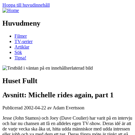
Hoppa till huvudinnehåll
Huvudmeny
Filmer
TV-serier
Artiklar
Sök
Tipsa!
Huset Fullt
Avsnitt: Michelle rides again, part 1
Publicerad 2002-04-22 av Adam Evertsson
Jesse (John Stamos) och Joey (Dave Coulier) har varit på en intervju
och har nu chansen att få en alldeles egen TV-show. Deras idé är att
de varje vecka ska åka ut, hitta udda människor med udda intressen
eller jobb och va med dem ett tag. Deras första möte är tänkt att gå