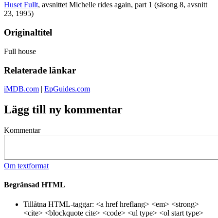
Huset Fullt
, avsnittet Michelle rides again, part 1 (säsong 8, avsnitt
23, 1995)
Originaltitel
Full house
Relaterade länkar
iMDB.com
|
EpGuides.com
Lägg till ny kommentar
Kommentar
Om textformat
Begränsad HTML
Tillåtna HTML-taggar: <a href hreflang> <em> <strong>
<cite> <blockquote cite> <code> <ul type> <ol start type>