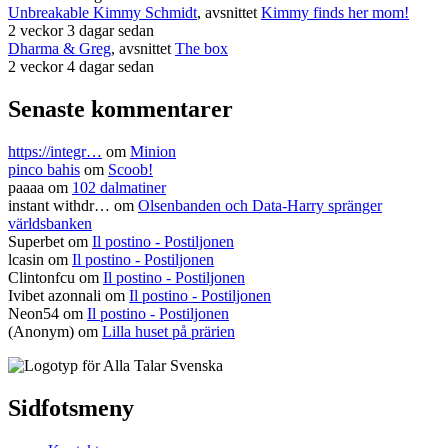
Unbreakable Kimmy Schmidt
, avsnittet
Kimmy finds her mom!
2 veckor 3 dagar sedan
Dharma & Greg
, avsnittet
The box
2 veckor 4 dagar sedan
Senaste kommentarer
https://integr…
om
Minion
pinco bahis
om
Scoob!
paaaa
om
102 dalmatiner
instant withdr…
om
Olsenbanden och Data-Harry spränger
världsbanken
Superbet
om
Il postino - Postiljonen
lcasin
om
Il postino - Postiljonen
Clintonfcu
om
Il postino - Postiljonen
Ivibet azonnali
om
Il postino - Postiljonen
Neon54
om
Il postino - Postiljonen
(Anonym) om
Lilla huset på prärien
Sidfotsmeny