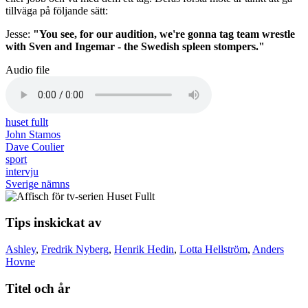
tillväga på följande sätt:
Jesse:
"You see, for our audition, we're gonna tag team wrestle
with Sven and Ingemar - the Swedish spleen stompers."
Audio file
huset fullt
John Stamos
Dave Coulier
sport
intervju
Sverige nämns
Tips inskickat av
Ashley
,
Fredrik Nyberg
,
Henrik Hedin
,
Lotta Hellström
,
Anders
Hovne
Titel och år