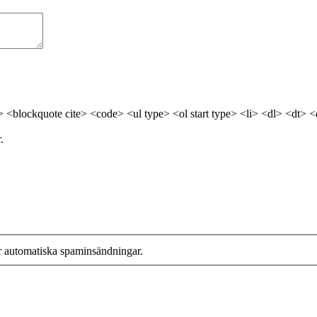
> <blockquote cite> <code> <ul type> <ol start type> <li> <dl> <dt> 
.
r automatiska spaminsändningar.