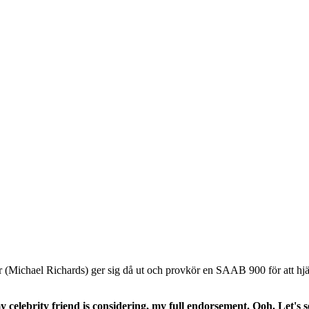
er (Michael Richards) ger sig då ut och provkör en SAAB 900 för att hjälp
y celebrity friend is considering, my full endorsement. Ooh. Let's se