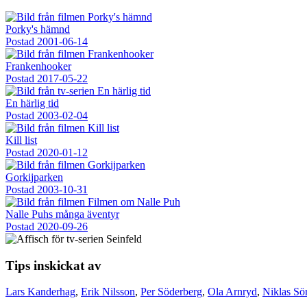
Porky's hämnd
Postad
2001-06-14
Frankenhooker
Postad
2017-05-22
En härlig tid
Postad
2003-02-04
Kill list
Postad
2020-01-12
Gorkijparken
Postad
2003-10-31
Nalle Puhs många äventyr
Postad
2020-09-26
Tips inskickat av
Lars Kanderhag
,
Erik Nilsson
,
Per Söderberg
,
Ola Arnryd
,
Niklas S