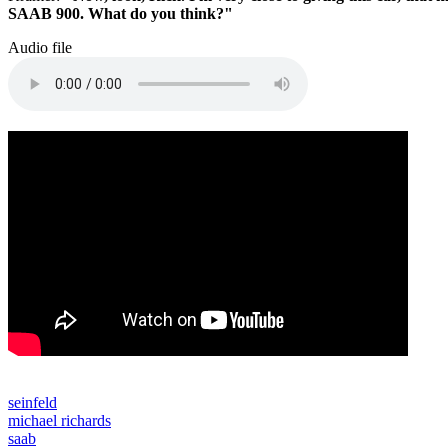
SAAB 900. What do you think?"
Audio file
seinfeld
michael richards
saab