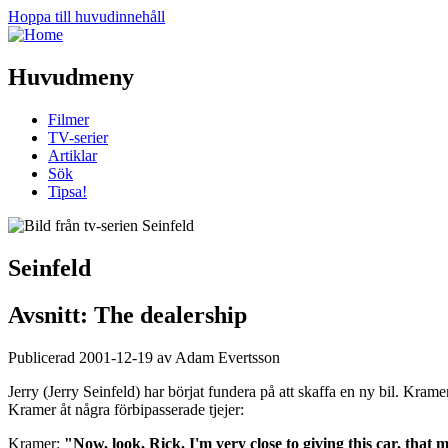
Hoppa till huvudinnehåll
Huvudmeny
Filmer
TV-serier
Artiklar
Sök
Tipsa!
Seinfeld
Avsnitt: The dealership
Publicerad 2001-12-19 av Adam Evertsson
Jerry (Jerry Seinfeld) har börjat fundera på att skaffa en ny bil. Kram
Kramer åt några förbipasserade tjejer:
Kramer:
"Now, look, Rick. I'm very close to giving this car, that m