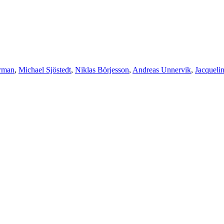
örman
,
Michael Sjöstedt
,
Niklas Börjesson
,
Andreas Unnervik
,
Jacqueli