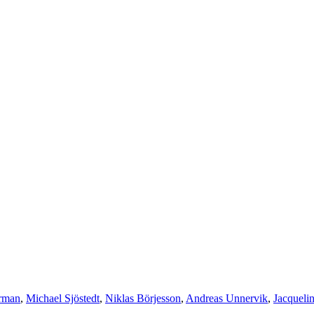
örman
,
Michael Sjöstedt
,
Niklas Börjesson
,
Andreas Unnervik
,
Jacqueli