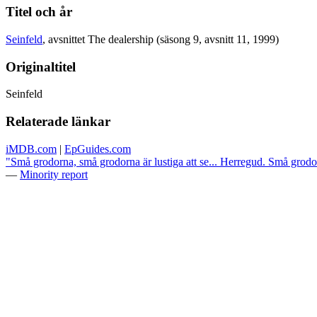
Titel och år
Seinfeld
, avsnittet The dealership (säsong 9, avsnitt 11, 1999)
Originaltitel
Seinfeld
Relaterade länkar
iMDB.com
|
EpGuides.com
"Små grodorna, små grodorna är lustiga att se... Herregud. Små grodorn
—
Minority report