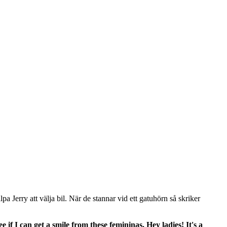
a Jerry att välja bil. När de stannar vid ett gatuhörn så skriker
e if I can get a smile from these femininas. Hey ladies! It's a