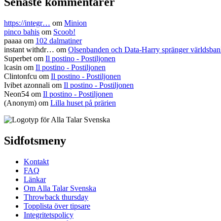
Senaste kommentarer
https://integr…
om
Minion
pinco bahis
om
Scoob!
paaaa
om
102 dalmatiner
instant withdr…
om
Olsenbanden och Data-Harry spränger världsba
Superbet
om
Il postino - Postiljonen
lcasin
om
Il postino - Postiljonen
Clintonfcu
om
Il postino - Postiljonen
Ivibet azonnali
om
Il postino - Postiljonen
Neon54
om
Il postino - Postiljonen
(Anonym) om
Lilla huset på prärien
Sidfotsmeny
Kontakt
FAQ
Länkar
Om Alla Talar Svenska
Throwback thursday
Topplista över tipsare
Integritetspolicy