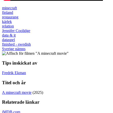
minecraft
finland
restaurang
kärlek
relation
Jennifer Coolidge
data & it
dataspel
finished - swedish
Sverige nämns
Tips inskickat av
Fredrik Ekman
Titel och år
A minecraft movie
(2025)
Relaterade länkar
iMDB.com