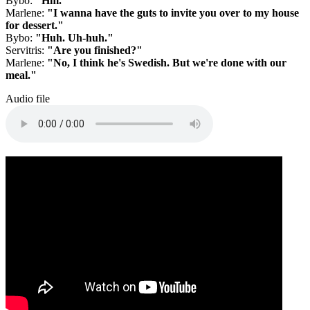
Bybo:
"Hm."
Marlene:
"I wanna have the guts to invite you over to my house
for dessert."
Bybo:
"Huh. Uh-huh."
Servitris:
"Are you finished?"
Marlene:
"No, I think he's Swedish. But we're done with our
meal."
Audio file