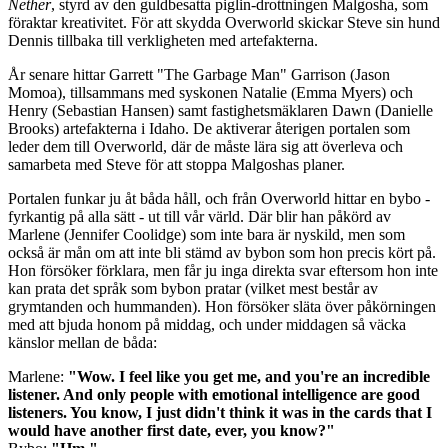
Nether
, styrd av den guldbesatta piglin-drottningen Malgosha, som
föraktar kreativitet. För att skydda Overworld skickar Steve sin hund
Dennis tillbaka till verkligheten med artefakterna.
År senare hittar Garrett "The Garbage Man" Garrison (Jason
Momoa), tillsammans med syskonen Natalie (Emma Myers) och
Henry (Sebastian Hansen) samt fastighetsmäklaren Dawn (Danielle
Brooks) artefakterna i Idaho. De aktiverar återigen portalen som
leder dem till Overworld, där de måste lära sig att överleva och
samarbeta med Steve för att stoppa Malgoshas planer.
Portalen funkar ju åt båda håll, och från Overworld hittar en bybo -
fyrkantig på alla sätt - ut till vår värld. Där blir han påkörd av
Marlene (Jennifer Coolidge) som inte bara är nyskild, men som
också är mån om att inte bli stämd av bybon som hon precis kört på.
Hon försöker förklara, men får ju inga direkta svar eftersom hon inte
kan prata det språk som bybon pratar (vilket mest består av
grymtanden och hummanden). Hon försöker släta över påkörningen
med att bjuda honom på middag, och under middagen så väcka
känslor mellan de båda:
Marlene:
"Wow. I feel like you get me, and you're an incredible
listener. And only people with emotional intelligence are good
listeners. You know, I just didn't think it was in the cards that I
would have another first date, ever, you know?"