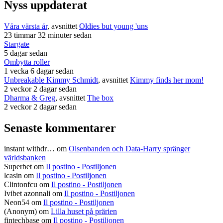
Nyss uppdaterat
Våra värsta år
, avsnittet
Oldies but young 'uns
23 timmar 32 minuter sedan
Stargate
5 dagar sedan
Ombytta roller
1 vecka 6 dagar sedan
Unbreakable Kimmy Schmidt
, avsnittet
Kimmy finds her mom!
2 veckor 2 dagar sedan
Dharma & Greg
, avsnittet
The box
2 veckor 2 dagar sedan
Senaste kommentarer
instant withdr…
om
Olsenbanden och Data-Harry spränger
världsbanken
Superbet
om
Il postino - Postiljonen
lcasin
om
Il postino - Postiljonen
Clintonfcu
om
Il postino - Postiljonen
Ivibet azonnali
om
Il postino - Postiljonen
Neon54
om
Il postino - Postiljonen
(Anonym) om
Lilla huset på prärien
fintechbase
om
Il postino - Postiljonen