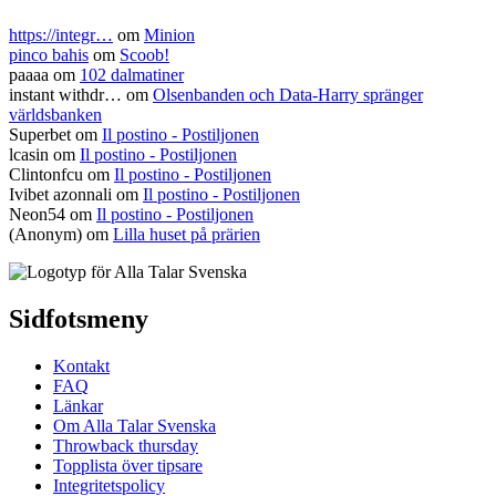
https://integr…
om
Minion
pinco bahis
om
Scoob!
paaaa
om
102 dalmatiner
instant withdr…
om
Olsenbanden och Data-Harry spränger
världsbanken
Superbet
om
Il postino - Postiljonen
lcasin
om
Il postino - Postiljonen
Clintonfcu
om
Il postino - Postiljonen
Ivibet azonnali
om
Il postino - Postiljonen
Neon54
om
Il postino - Postiljonen
(Anonym) om
Lilla huset på prärien
Sidfotsmeny
Kontakt
FAQ
Länkar
Om Alla Talar Svenska
Throwback thursday
Topplista över tipsare
Integritetspolicy