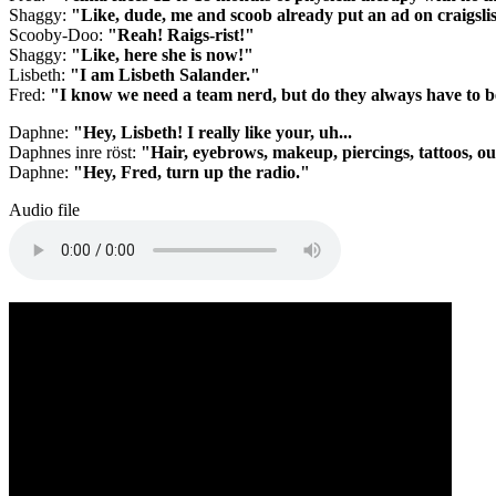
Shaggy:
"Like, dude, me and scoob already put an ad on craigslis
Scooby-Doo:
"Reah! Raigs-rist!"
Shaggy:
"Like, here she is now!"
Lisbeth:
"I am Lisbeth Salander."
Fred:
"I know we need a team nerd, but do they always have to b
Daphne:
"Hey, Lisbeth! I really like your, uh...
Daphnes inre röst:
"Hair, eyebrows, makeup, piercings, tattoos, out
Daphne:
"Hey, Fred, turn up the radio."
Audio file