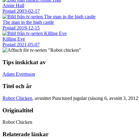
Annie Hall
Postad
2003-02-17
The man in the high castle
Postad
2019-12-15
Killing Eve
Postad
2021-05-07
Tips inskickat av
Adam Evertsson
Titel och år
Robot Chicken
, avsnittet Punctured jugular (säsong 6, avsnitt 3, 2012
Originaltitel
Robot Chicken
Relaterade länkar