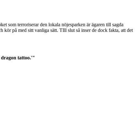
et som terroriserar den lokala nöjesparken är ägaren till sagda
ör på med sitt vanliga sätt. TIll slut så inser de dock fakta, att det
 dragon tattoo.'"