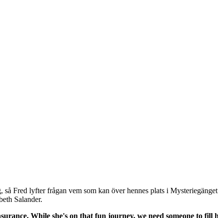
, så Fred lyfter frågan vem som kan över hennes plats i Mysteriegänget.
beth Salander.
surance. While she's on that fun journey, we need someone to fill h