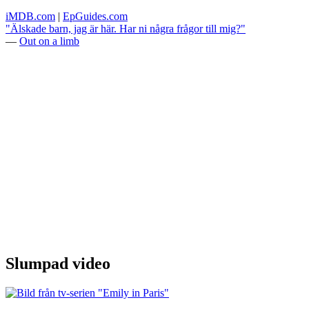
iMDB.com
|
EpGuides.com
"Älskade barn, jag är här. Har ni några frågor till mig?"
—
Out on a limb
Slumpad video