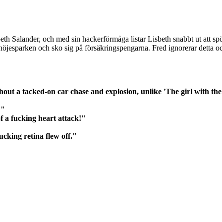
th Salander, och med sin hackerförmåga listar Lisbeth snabbt ut att spök
öjesparken och sko sig på försäkringspengarna. Fred ignorerar detta och k
ut a tacked-on car chase and explosion, unlike 'The girl with the
!"
f a fucking heart attack!"
ucking retina flew off."