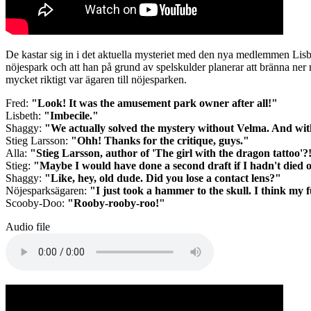
De kastar sig in i det aktuella mysteriet med den nya medlemmen Lisbe
nöjespark och att han på grund av spelskulder planerar att bränna ner n
mycket riktigt var ägaren till nöjesparken.
Fred:
"Look! It was the amusement park owner after all!"
Lisbeth:
"Imbecile."
Shaggy:
"We actually solved the mystery without Velma. And witho
Stieg Larsson:
"Ohh! Thanks for the critique, guys."
Alla:
"Stieg Larsson, author of 'The girl with the dragon tattoo'?
Stieg:
"Maybe I would have done a second draft if I hadn't died o
Shaggy:
"Like, hey, old dude. Did you lose a contact lens?"
Nöjesparksägaren:
"I just took a hammer to the skull. I think my f
Scooby-Doo:
"Rooby-rooby-roo!"
Audio file