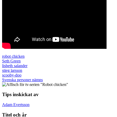
robot chicken
Seth Green
lisbeth salander
stieg larsson
scooby-doo
Svenska personer nämns
Tips inskickat av
Adam Evertsson
Titel och år