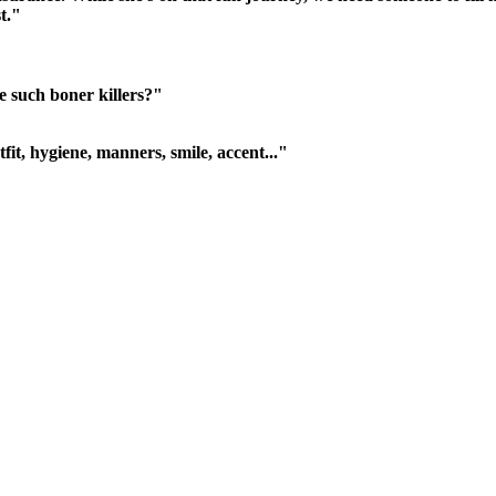
t."
e such boner killers?"
fit, hygiene, manners, smile, accent..."