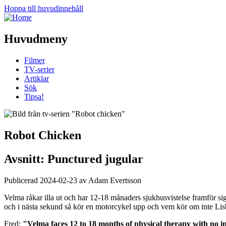
Hoppa till huvudinnehåll
Huvudmeny
Filmer
TV-serier
Artiklar
Sök
Tipsa!
Robot Chicken
Avsnitt: Punctured jugular
Publicerad 2024-02-23 av Adam Evertsson
Velma råkar illa ut och har 12-18 månaders sjukhusvistelse framför sig
och i nästa sekund så kör en motorcykel upp och vem kör om inte Lis
Fred:
"Velma faces 12 to 18 months of physical therapy with no in