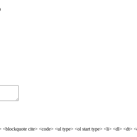
)
> <blockquote cite> <code> <ul type> <ol start type> <li> <dl> <dt> 