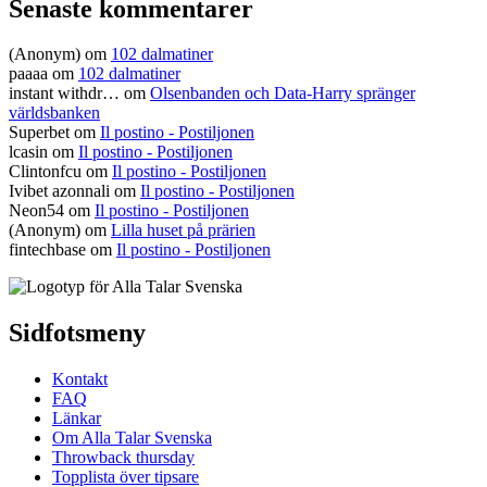
Senaste kommentarer
(Anonym) om
102 dalmatiner
paaaa
om
102 dalmatiner
instant withdr…
om
Olsenbanden och Data-Harry spränger
världsbanken
Superbet
om
Il postino - Postiljonen
lcasin
om
Il postino - Postiljonen
Clintonfcu
om
Il postino - Postiljonen
Ivibet azonnali
om
Il postino - Postiljonen
Neon54
om
Il postino - Postiljonen
(Anonym) om
Lilla huset på prärien
fintechbase
om
Il postino - Postiljonen
Sidfotsmeny
Kontakt
FAQ
Länkar
Om Alla Talar Svenska
Throwback thursday
Topplista över tipsare