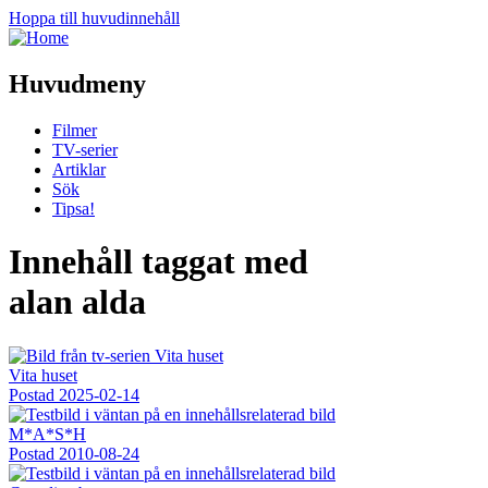
Hoppa till huvudinnehåll
Huvudmeny
Filmer
TV-serier
Artiklar
Sök
Tipsa!
Innehåll taggat med
alan alda
Vita huset
Postad
2025-02-14
M*A*S*H
Postad
2010-08-24