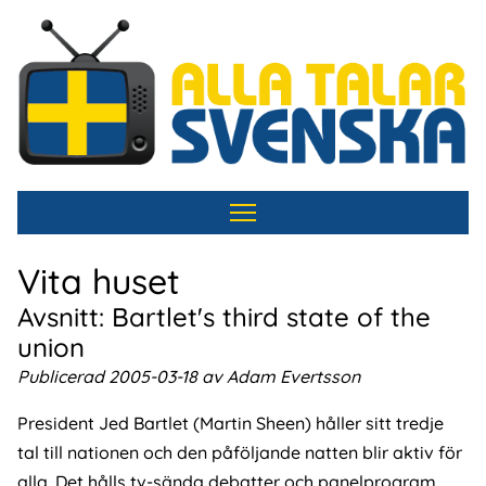
Hoppa
till
huvudinnehåll
Vita huset
Avsnitt: Bartlet's third state of the
union
Publicerad 2005-03-18 av Adam Evertsson
President Jed Bartlet (Martin Sheen) håller sitt tredje
tal till nationen och den påföljande natten blir aktiv för
alla. Det hålls tv-sända debatter och panelprogram