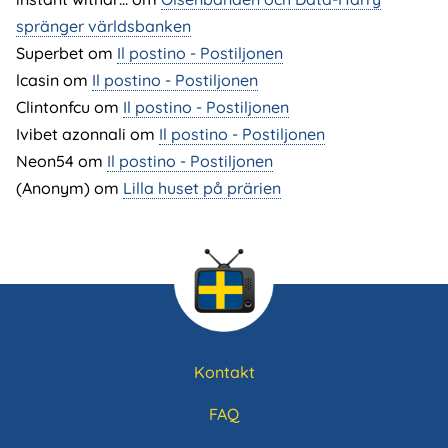
spränger världsbanken
Superbet
om
Il postino - Postiljonen
lcasin
om
Il postino - Postiljonen
Clintonfcu
om
Il postino - Postiljonen
Ivibet azonnali
om
Il postino - Postiljonen
Neon54
om
Il postino - Postiljonen
(Anonym) om
Lilla huset på prärien
Kontakt
Sidfotsmeny
FAQ