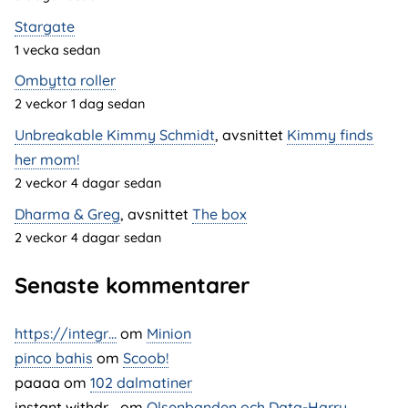
Stargate
1 vecka sedan
Ombytta roller
2 veckor 1 dag sedan
Unbreakable Kimmy Schmidt
, avsnittet
Kimmy finds
her mom!
2 veckor 4 dagar sedan
Dharma & Greg
, avsnittet
The box
2 veckor 4 dagar sedan
Senaste kommentarer
https://integr…
om
Minion
pinco bahis
om
Scoob!
paaaa
om
102 dalmatiner
instant withdr…
om
Olsenbanden och Data-Harry