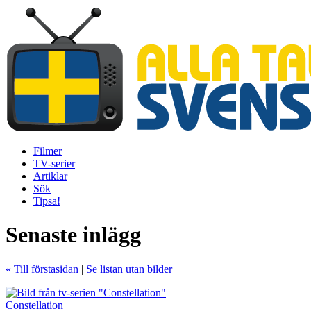
Hoppa
till
huvudinnehåll
Filmer
TV-serier
Huvudmeny
Artiklar
Sök
Tipsa!
Senaste inlägg
« Till förstasidan
|
Se listan utan bilder
Constellation