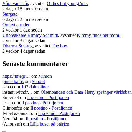
Våra värsta år
, avsnittet
Oldies but young 'uns
2 dagar 18 timmar sedan
Stargate
6 dagar 22 timmar sedan
Ombytta roller
2 veckor 1 dag sedan
Unbreakable Kimmy Schmidt
, avsnittet
Kimmy finds her mom!
2 veckor 3 dagar sedan
Dharma & Greg
, avsnittet
The box
2 veckor 4 dagar sedan
Senaste kommentarer
https://integr…
om
Minion
pinco bahis
om
Scoob!
paaaa
om
102 dalmatiner
instant withdr…
om
Olsenbanden och Data-Harry spränger världsba
Superbet
om
Il postino - Postiljonen
lcasin
om
Il postino - Postiljonen
Clintonfcu
om
Il postino - Postiljonen
Ivibet azonnali
om
Il postino - Postiljonen
Neon54
om
Il postino - Postiljonen
(Anonym) om
Lilla huset på prärien