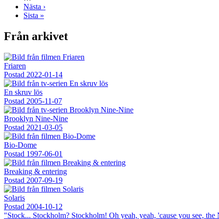
Nästa
Nästa ›
sida
Sista
Sista »
sidan
Från arkivet
Friaren
Postad
2022-01-14
En skruv lös
Postad
2005-11-07
Brooklyn Nine-Nine
Postad
2021-03-05
Bio-Dome
Postad
1997-06-01
Breaking & entering
Postad
2007-09-19
Solaris
Postad
2004-10-12
"Stock... Stockholm? Stockholm! Oh yeah, yeah, 'cause you see, the N