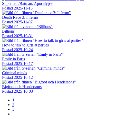
Superman/Batman: Apocalypse
Postad
2025-11-15
Death Race 3: Inferno
Postad
2025-11-07
Billions
Postad
2025-10-31
How to talk to girls at parties
Postad
2025-10-24
Emily in Paris
Postad
2025-10-17
Criminal minds
Postad
2025-10-12
Bigfoot och Hendersons
Postad
2025-10-03
Page
1
Page
2
Paginering
Page
3
…