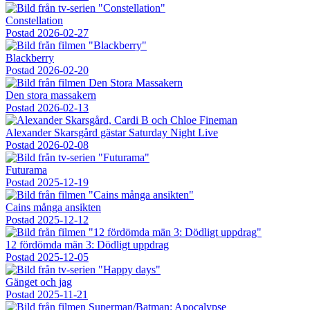
Constellation
Postad
2026-02-27
Blackberry
Postad
2026-02-20
Den stora massakern
Postad
2026-02-13
Alexander Skarsgård gästar Saturday Night Live
Postad
2026-02-08
Futurama
Postad
2025-12-19
Cains många ansikten
Postad
2025-12-12
12 fördömda män 3: Dödligt uppdrag
Postad
2025-12-05
Gänget och jag
Postad
2025-11-21